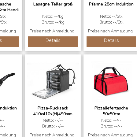
tasche
Lasagne Teller groß
Pfanne 28cm Induktion
5cm Hendi
/Stk
Netto: --/kg
Netto: --/Stk
/Stk
Brutto: --/kg
Brutto: --/Stk
nmeldung
Preise nach Anmeldung
Preise nach Anmeldung
s
Details
Details
nduktion
Pizza-Rucksack
Pizzaliefertasche
410x410x(H)490mm
50x50cm
/--
Netto: --/--
Netto: --/--
-/--
Brutto: --/--
Brutto: --/--
nmeldung
Preise nach Anmeldung
Preise nach Anmeldung