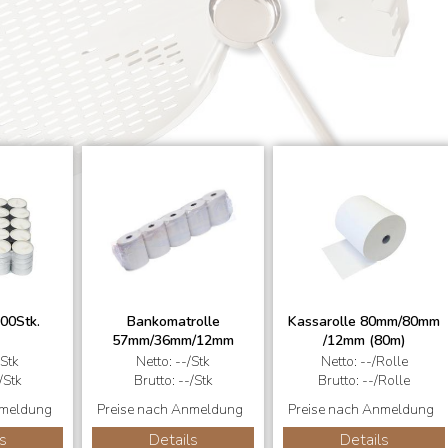
100Stk.
Bankomatrolle
Kassarolle 80mm/80mm
57mm/36mm/12mm
/12mm (80m)
(15m)
/Stk
Netto: --/Stk
Netto: --/Rolle
/Stk
Brutto: --/Stk
Brutto: --/Rolle
nmeldung
Preise nach Anmeldung
Preise nach Anmeldung
s
Details
Details