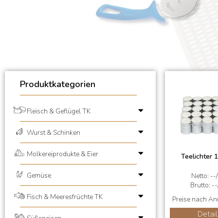
Produktkategorien
Fleisch & Geflügel TK
Wurst & Schinken
Molkereiprodukte & Eier
Teelichter 
Gemüse
Netto: --
Brutto: --
Fisch & Meeresfrüchte TK
Preise nach A
Detail