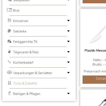
Süßspeisen
Brot
Konserven
Getränke
Fertiggerichte TK
Plastik-Messe
Teigwaren & Reis
Netto: --
Küchenbedarf
Brutto: --
Preise nach A
Verpackungen & Servietten
Detail
Tools & Zubehör
Reinigen & Pflegen