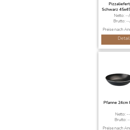
Pizzaliefer
Schwarz 45x4
Netto: --
Brutto: --
Preise nach A
Detail
Pfanne 24cm I
Netto: --
Brutto: -
Preise nach A