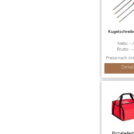
Kugelschreib
Netto: --
Brutto: --
Preise nach A
Detail
Pizzaliefer