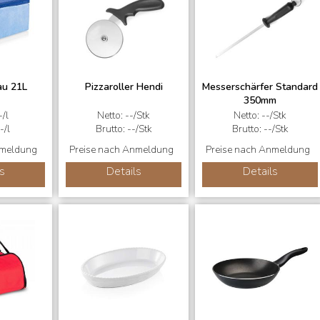
au 21L
Pizzaroller Hendi
Messerschärfer Standard
350mm
-/l
Netto: --/Stk
Netto: --/Stk
-/l
Brutto: --/Stk
Brutto: --/Stk
nmeldung
Preise nach Anmeldung
Preise nach Anmeldung
s
Details
Details