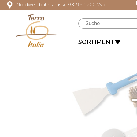
Nordwestbahnstrasse 93-95 1200 Wien
SORTIMENT