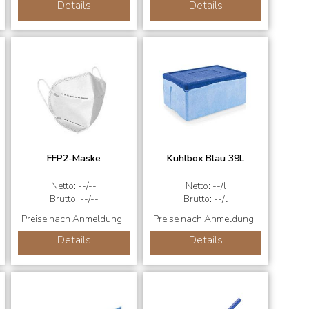
Details
Details
FFP2-Maske
Kühlbox Blau 39L
Netto: --/--
Netto: --/l
Brutto: --/--
Brutto: --/l
Preise nach Anmeldung
Preise nach Anmeldung
Details
Details