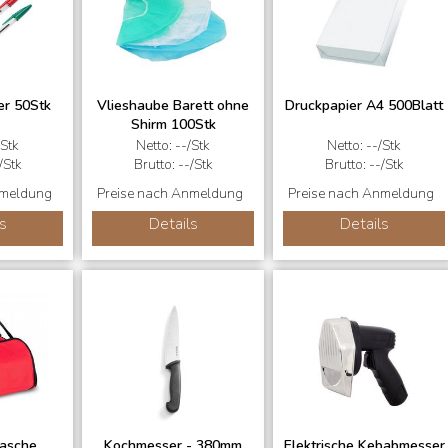
er 50Stk
Vlieshaube Barett ohne
Druckpapier A4 500Blatt
Shirm 100Stk
/Stk
Netto: --/Stk
Netto: --/Stk
/Stk
Brutto: --/Stk
Brutto: --/Stk
nmeldung
Preise nach Anmeldung
Preise nach Anmeldung
s
Details
Details
tasche
Kochmesser - 380mm
Elektrische Kebabmesser