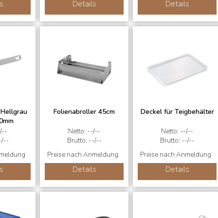
s
Details
Details
 Hellgrau
Folienabroller 45cm
Deckel für Teigbehälter
70mm
/--
Netto: --/--
Netto: --/--
-/--
Brutto: --/--
Brutto: --/--
nmeldung
Preise nach Anmeldung
Preise nach Anmeldung
s
Details
Details