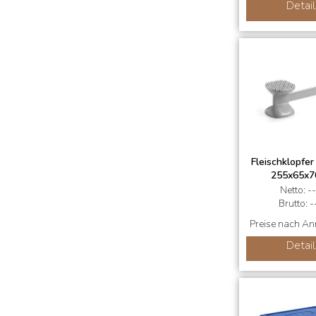
Detail
Fleischklopfer
255x65x
Netto: --
Brutto: -
Preise nach A
Detail