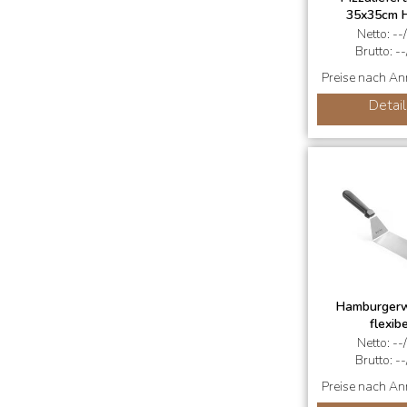
35x35cm 
Netto: --
Brutto: --
Preise nach A
Detail
Hamburger
flexibe
Netto: --
Brutto: --
Preise nach A